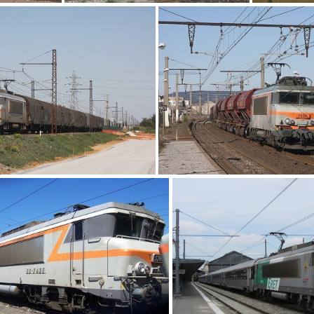
IMG 3468
I
IMG 9615
IMG 9536