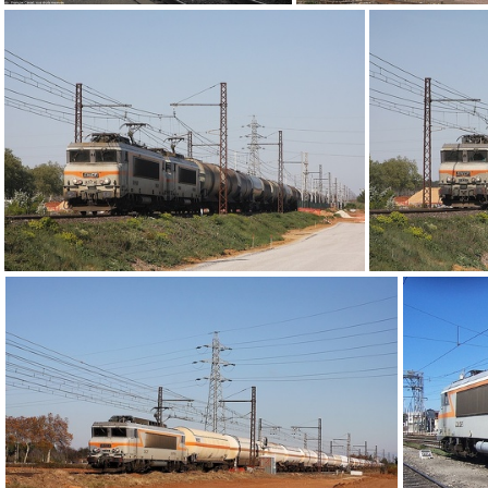
DSCF10710v2
IMG 3459
IMG 9668