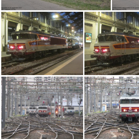
vlcsnap-2025-09-28-14h39m01s932
vlcs
IMG 3182
IMG 3184