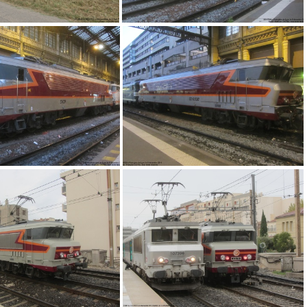
-23-23h02m47s562
IMG 3139
IMG 3145
IMG 3151