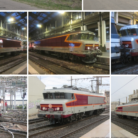
nap-2025-09-28-14h34m45s344
vlcsnap-2024-06
IMG 3190