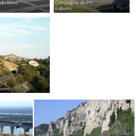
 du Nord
Compagnie du PO
6 albums
lbums