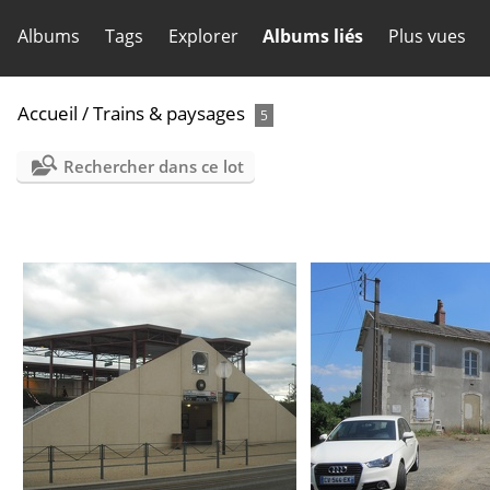
Albums
Tags
Explorer
Albums liés
Plus vues
Accueil
/
Trains & paysages
5
Rechercher dans ce lot