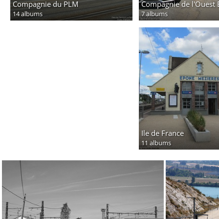
Compagnie du PLM
Compagnie de l'Ouest 
14 albums
7 albums
Ile de France
11 albums