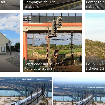
Etat
Compagnie de l'Est
Compagnie
16 albums
5 albums
Languedoc Roussillon
PACA
7 photos,
24 albums
3 photos,
2 a