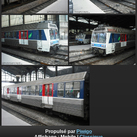
Propulsé par
Piwigo
Page des automotrices Z 6400
Affichage :
Mobile
|
Classique