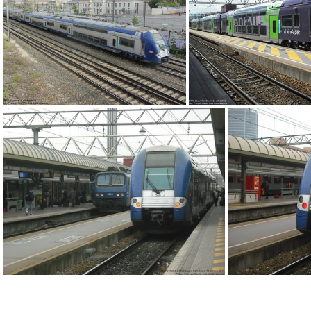
IMG 7553
IMG 8918
IMG 3362
DSCF1651