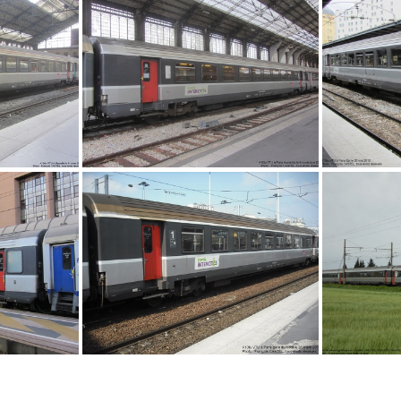
0387
IMG 7659
IM
IMG 3350