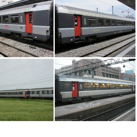
G 7661
IMG 7663
IMG 0476
IMG 0050