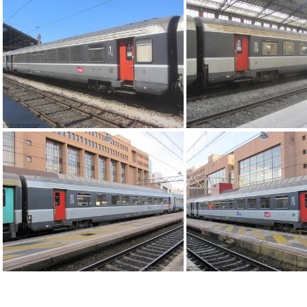
IMG 0542
IMG 
IMG 7658
IMG 5965