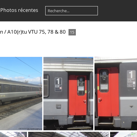
Photos récentes
on
/
A10(r)tu VTU 75, 78 & 80
15