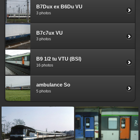
B7Dux ex B6Du VU
3 photos
B7c7ux VU
3 photos
B9 1/2 tu VTU (BSI)
16 photos
ambulance So
5 photos