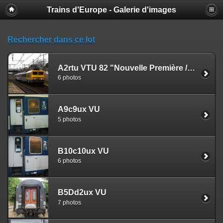
Trains d'Europe - Galerie d'images
Rechercher dans ce lot
A2rtu VTU 82 "Nouvelle Première / Fédora"
6 photos
A9c9ux VU
5 photos
B10c10ux VU
6 photos
B5Dd2ux VU
7 photos