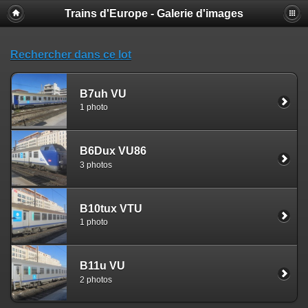
Trains d'Europe - Galerie d'images
Rechercher dans ce lot
B7uh VU
1 photo
B6Dux VU86
3 photos
B10tux VTU
1 photo
B11u VU
2 photos