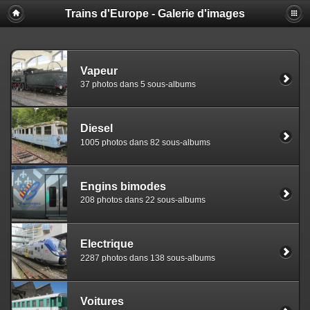
Trains d'Europe - Galerie d'images
Vapeur
37 photos dans 5 sous-albums
Diesel
1005 photos dans 82 sous-albums
Engins bimodes
208 photos dans 22 sous-albums
Electrique
2287 photos dans 138 sous-albums
Voitures