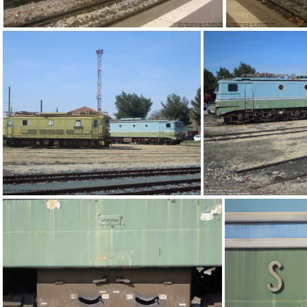
IMG 3166
DSCN2509
DSCN