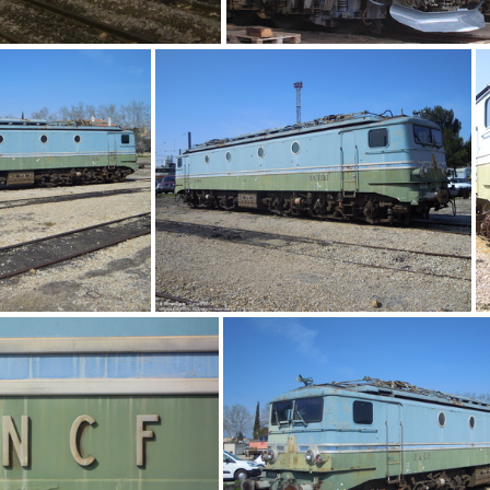
IMG 3178
IMG 0022
2523
DSCN2533