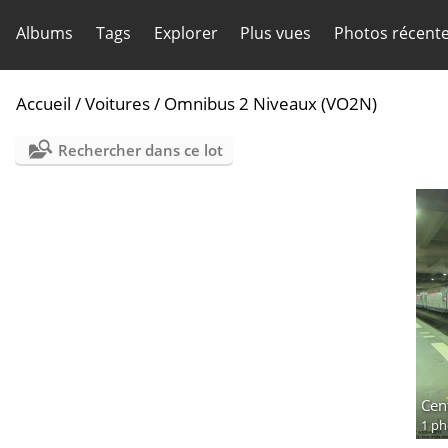
Albums
Tags
Explorer
Plus vues
Photos récent
Accueil
/
Voitures
/
Omnibus 2 Niveaux (VO2N)
Rechercher dans ce lot
Cen
1 ph