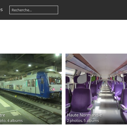
es
tre
Haute Normandie
oto,
4 albums
2 photos,
5 albums