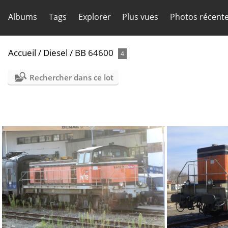
Albums
Tags
Explorer
Plus vues
Photos récent
Accueil
/
Diesel
/
BB 64600
4
Rechercher dans ce lot