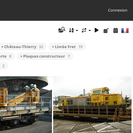
Connexion
+ Château-Thierry
32
+ Livrée Fret
19
erte
8
+ Plaques constructeur
7
2