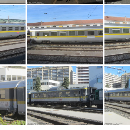
4
DSCF12037
IMG 0839