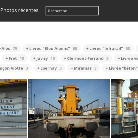
Photos récentes
+ Alès
79
+ Livrée "Bleu Arzens"
60
+ Livrée "Infrarail"
58
+ Fret
10
+ Juvisy
10
+ Clermont-Ferrand
8
+ Livrée v
nçon Viotte
3
+ Epernay
3
+ Miramas
3
+ Livrée "béton"