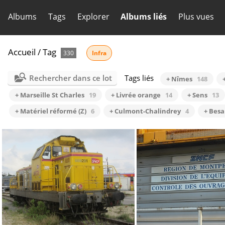
Albums
Tags
Explorer
Albums liés
Plus vues
Accueil
/
Tag
330
Infra
Rechercher dans ce lot
Tags liés
+ Nîmes
148
+ Marseille St Charles
19
+ Livrée orange
14
+ Sens
13
+ Matériel réformé (Z)
6
+ Culmont-Chalindrey
4
+ Besa