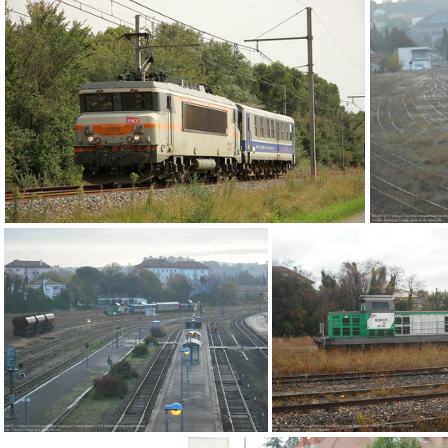
IMG 0826
BB 22379 et voiture mauzin (Courtezon)