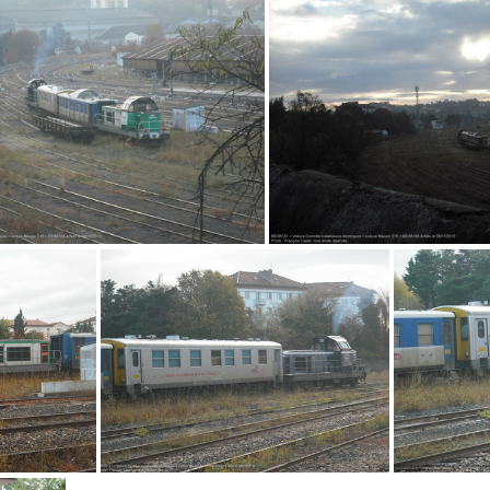
IMG 2436
IMG 2643
mauzin 50
mauzin 49