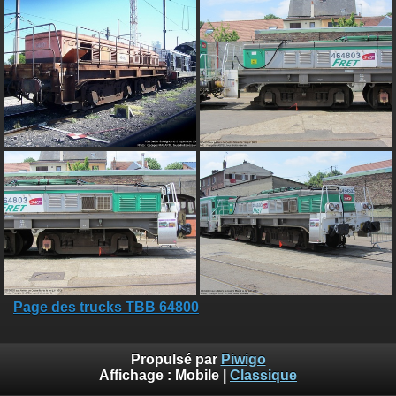
Page des trucks TBB 64800
Propulsé par
Piwigo
Affichage :
Mobile
|
Classique