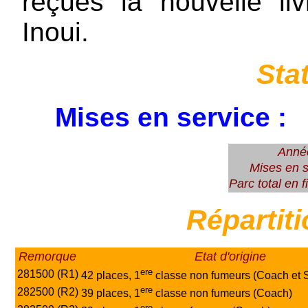
reçues la nouvelle liv
Inoui.
Sta
Mises en service :
Anné
Mises en s
Parc total en 
Répartit
Remorque
Etat d'origine
ere
281500 (R1)
42 places, 1
classe non fumeurs (Coach et S
ere
282500 (R2)
39 places, 1
classe non fumeurs (Coach)
ere