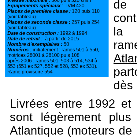
Vitesse maximale :
300 puis 320 km/h
de
Equipements spéciaux :
TVM 430
Places de première classe :
120 puis 110
cont
(voir tableau)
Places de seconde classe :
257 puis 254
la 
(voir tableau)
Date de construction :
1992 à 1994
Date de retrait :
à partir de 2015
ra
Nombre d'exemplaires :
50
Numéros :
initialement : rames 501 à 550,
Atla
motrices 28001 à 28100 puis 108
après 2006 : rames 501, 503 à 514, 534 à
553 (551 ex 527, 552 et 528, 553 ex 531).
par
Rame provisoire 554
dès
Livrées entre 1992 et
sont légèrement plus
Atlantique (moteurs de