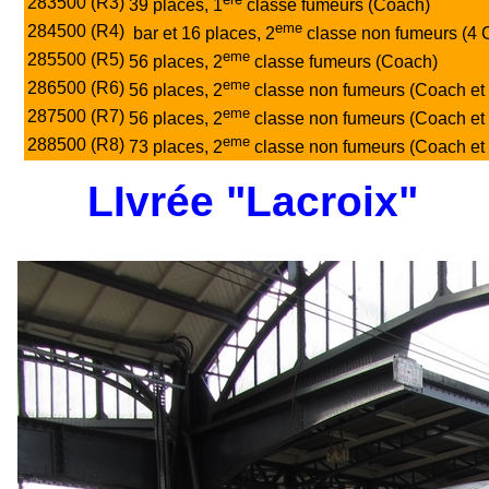
283500 (R3)
39 places, 1
classe fumeurs (Coach)
eme
284500 (R4)
bar et 16 places, 2
classe non fumeurs (4 
eme
285500 (R5)
56 places, 2
classe fumeurs (Coach)
eme
286500 (R6)
56 places, 2
classe non fumeurs (Coach et 
eme
287500 (R7)
56 places, 2
classe non fumeurs (Coach et 
eme
288500 (R8)
73 places, 2
classe non fumeurs (Coach et 
LIvrée "Lacroix"