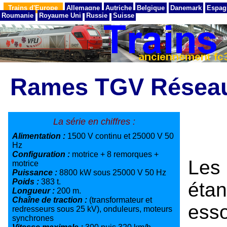
Trains d'Europe
Allemagne
Autriche
Belgique
Danemark
Espag
Roumanie
Royaume Uni
Russie
Suisse
Rames TGV Réseau
La série en chiffres :
Alimentation :
1500 V continu et 25000 V 50
Hz
Configuration :
motrice + 8 remorques +
Les
motrice
Puissance :
8800 kW sous 25000 V 50 Hz
Poids :
383 t.
éta
Longueur :
200 m.
Chaîne de traction :
(transformateur et
esso
redresseurs sous 25 kV), onduleurs, moteurs
synchrones