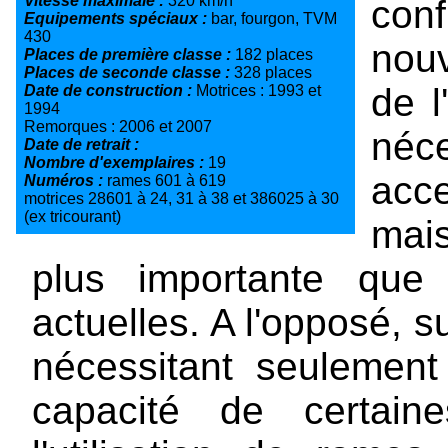
Vitesse maximale :
320 km/h
con
Equipements spéciaux :
bar, fourgon, TVM
430
nouv
Places de première classe :
182 places
Places de seconde classe :
328 places
de l
Date de construction :
Motrices : 1993 et
1994
Remorques : 2006 et 2007
néc
Date de retrait :
Nombre d'exemplaires :
19
acc
Numéros :
rames 601 à 619
motrices 28601 à 24, 31 à 38 et 386025 à 30
(ex tricourant)
mais
plus importante qu
actuelles. A l'opposé, s
nécessitant seulement
capacité de certain