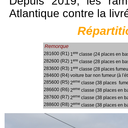
Depuis 2019, les ram
Atlantique contre la livr
Répartit
Remorque
ere
281600 (R1)
1
classe (24 places en bas
ere
282600 (R2)
1
classe (28 places en bas
ere
283600 (R3)
1
classe (28 places fumeu
284600 (R4)
voiture bar non fumeur (à l'é
eme
285600 (R5)
2
classe (38 places fumeu
eme
286600 (R6)
2
classe (38 places en ba
eme
287600 (R7)
2
classe (38 places en ba
eme
288600 (R8)
2
classe (38 places en ba