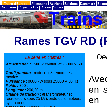
Trains d'Europe
Allemagne
Autriche
Belgique
Danemark
Espag
Roumanie
Royaume Uni
Russie
Suisse
Rames TGV RD (
Der
La série en chiffres :
Alimentation :
1500 V continu et 25000 V 50
Hz
Configuration :
motrice + 8 remorques +
Ave
motrice
Puissance :
8800 kW sous 25000 V 50 Hz
Poids :
390 t.
en s
Longueur :
200,20 m.
Chaîne de traction :
(transformateur et
en 
redresseurs sous 25 kV), onduleurs, moteurs
synchrones