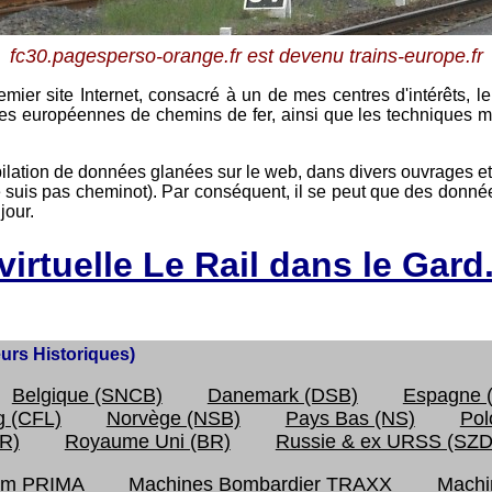
fc30.pagesperso-orange.fr est devenu trains-europe.fr
ier site Internet, consacré à un de mes centres d'intérêts, le
ies européennes de chemins de fer, ainsi que les techniques mi
ilation de données glanées sur le web, dans divers ouvrages 
 ne suis pas cheminot). Par conséquent, il se peut que des donn
jour.
irtuelle Le Rail dans le Gard.
Page affichée 143440 fois depuis le 12/04/2014
urs Historiques)
Belgique (SNCB)
Danemark (DSB)
Espagne 
 (CFL)
Norvège (NSB)
Pays Bas (NS)
Pol
R)
Royaume Uni (BR)
Russie & ex URSS (SZ
tom PRIMA
Machines Bombardier TRAXX
Machi