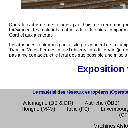
Dans le cadre de mes études, j'ai choisi de créer mon prem
brièvement les matériels roulants de différentes compagn
Gard et aux alentours.
Les données contenues par ce site proviennent de la comp
Train ou Voies Ferrées, et de l'observation du terrain (je
pas à
me contacter
, et je ferai dès que possible une mise à 
Exposition v
Le matériel des réseaux européens (Opérate
Allemagne (DB & DR)
Autriche (ÖBB)
Hongrie (MAV)
Italie (FS)
Luxembourg
(CF
Machines Als