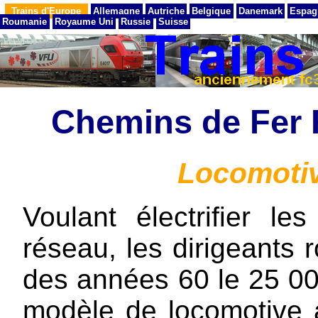
Trains d'Europe
Allemagne
Autriche
Belgique
Danemark
Espag
Roumanie
Royaume Uni
Russie
Suisse
Chemins de Fer
Locomotiv
Voulant électrifier le
réseau, les dirigeants 
des années 60 le 25 00
modèle de locomotive a