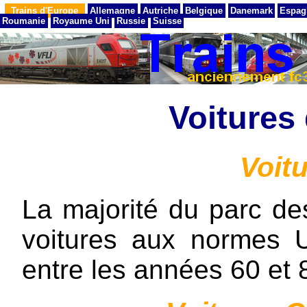
Trains d'Europe
Allemagne
Autriche
Belgique
Danemark
Espag
Roumanie
Royaume Uni
Russie
Suisse
Voitures
Voit
La majorité du parc de
voitures aux normes U
entre les années 60 et 