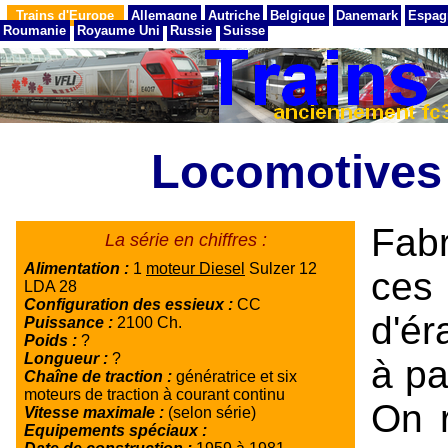
Trains d'Europe
Allemagne
Autriche
Belgique
Danemark
Espag
Roumanie
Royaume Uni
Russie
Suisse
Locomotives
Fabr
La série en chiffres :
Alimentation :
1
moteur Diesel
Sulzer 12
ces
LDA 28
Configuration des essieux :
CC
d'ér
Puissance :
2100 Ch.
Poids :
?
Longueur :
?
à pa
Chaîne de traction :
génératrice et six
moteurs de traction à courant continu
On 
Vitesse maximale :
(selon série)
Equipements spéciaux :