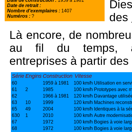
Date de construction :
1959 à 1981
Die
Date de retrait :
Nombre d'exemplaires :
1407
des
Numéros :
?
Là encore, de nombreu
au fil du temps, a
entreprises à partir de
Série
Engins
Construction
Vitesse
60
1959 à 1981
100 km/h
Utilisation en serv
61
2
1985
100 km/h
Prototypes avec mo
62
1966 à 1981
120 km/h
Davantage utilisé
63
10
1999
120 km/h
Machines reconstr
65
49
2004
100 km/h
Identiques à la sé
630
1
2010
100 km/h
Autre modernisati
67
1972
100 km/h
Bogies à voie larg
68
1972
100 km/h
Bogies à voie larg