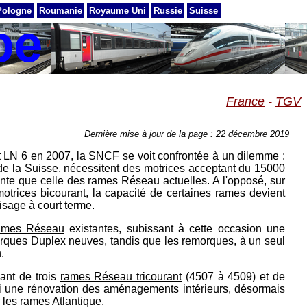
Pologne
Roumanie
Royaume Uni
Russie
Suisse
France
-
TGV
Dernière mise à jour de la page : 22 décembre 2019
st LN 6 en 2007, la SNCF se voit confrontée à un dilemme :
 de la Suisse, nécessitent des motrices acceptant du 15000
nte que celle des rames Réseau actuelles. A l'opposé, sur
motrices bicourant, la capacité de certaines rames devient
visage à court terme.
ames Réseau
existantes, subissant à cette occasion une
rques Duplex neuves, tandis que les remorques, à un seul
.
ant de trois
rames Réseau tricourant
(4507 à 4509) et de
ubi une rénovation des aménagements intérieurs, désormais
r les
rames Atlantique
.