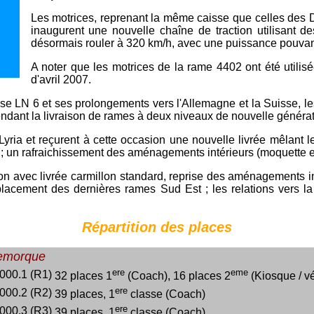
Les motrices, reprenant la même caisse que celles des D
inaugurent une nouvelle chaîne de traction utilisant
désormais rouler à 320 km/h, avec une puissance pouvan
A noter que les motrices de la rame 4402 ont été utilis
d'avril 2007.
sse LN 6 et ses prolongements vers l'Allemagne et la Suisse, le
ttendant la livraison de rames à deux niveaux de nouvelle généra
yria et reçurent à cette occasion une nouvelle livrée mêlant l
ia ; un rafraichissement des aménagements intérieurs (moquette 
on avec livrée carmillon standard, reprise des aménagements int
lacement des dernières rames Sud Est ; les relations vers l
Répartition des places
emorque
ere
eme
000.1 (R1)
32 places 1
(Coach), 16 places 2
(Kiosque / vé
ere
000.2 (R2)
39 places, 1
classe (Coach)
ere
000.3 (R3)
39 places, 1
classe (Coach)