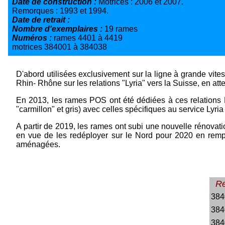
Date de construction :
Motrices : 2006 et 2007.
Remorques : 1993 et 1994.
Date de retrait :
Nombre d'exemplaires :
19 rames
Numéros :
rames 4401 à 4419
motrices 384001 à 384038
D'abord utilisées exclusivement sur la ligne à grande vite
Rhin- Rhône sur les relations "Lyria" vers la Suisse, en a
En 2013, les rames POS ont été dédiées à ces relations L
"carmillon" et gris) avec celles spécifiques au service Lyr
A partir de 2019, les rames ont subi une nouvelle rénovati
en vue de les redéployer sur le Nord pour 2020 en remp
aménagées.
R
384
384
384