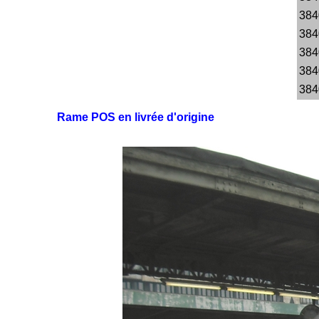
384
384
384
384
384
Rame POS en livrée d'origine