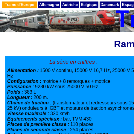
Trains d'Europe
Allemagne
Autriche
Belgique
Danemark
Espag
Ram
La série en chiffres :
Alimentation :
1500 V continu, 15000 V 16,7 Hz, 25000 V 
Hz
Configuration :
motrice + 8 remorques + motrice
Puissance :
9280 kW sous 25000 V 50 Hz
Poids :
383 t.
Longueur :
200 m.
Chaîne de traction :
(transformateur et redresseurs sous 15
25 kV) onduleurs à IGBT et moteurs de traction asynchrone
Vitesse maximale :
320 km/h
Equipements spéciaux :
bar, TVM 430
Places de première classe :
110 places
Places de seconde classe :
254 places