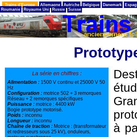
Trains d'Europe
Allemagne
Autriche
Belgique
Danemark
Espag
Roumanie
Royaume Uni
Russie
Suisse
Prototyp
Dest
La série en chiffres :
Alimentation :
1500 V continu et 25000 V 50
étu
Hz
Configuration :
motrice 502 + 3 remorques
Gra
Réseau + 2 remorques spécifiques
Puissance :
motrice : 4400 kW
Bogie prototype motorisé.
prot
Poids :
inconnu
Longueur :
inconnu
à pa
Chaîne de traction :
Motrice : (transformateur
et redresseurs sous 25 kV), onduleurs,