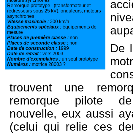
moteurs synchrones
acc
Remorque prototype : (transformateur et
redresseurs sous 25 kV), onduleurs, moteurs
ni
asynchrones
Vitesse maximale :
300 km/h
aupa
Equipements spéciaux :
équipements de
mesure
Places de première classe :
non
Places de seconde classe :
non
De l
Date de construction :
1999
Date de retrait :
vers 2003
motr
Nombre d'exemplaires :
un seul prototype
Numéros :
motrice 28003 ?
cons
trouvent une remorq
remorque pilote de
nouvelle, eux aussi ay
(celui qui relie ces d