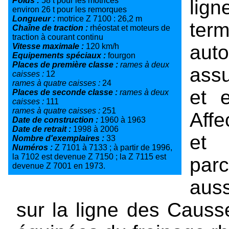
Poids :
58 t pour les motrices
lign
environ 26 t pour les remorques
Longueur :
motrice Z 7100 : 26,2 m
ter
Chaîne de traction :
rhéostat et moteurs de
traction à courant continu
aut
Vitesse maximale :
120 km/h
Equipements spéciaux :
fourgon
Places de première classe :
rames à deux
ass
caisses :
12
rames à quatre caisses :
24
et 
Places de seconde classe :
rames à deux
caisses :
111
rames à quatre caisses :
251
Aff
Date de construction :
1960 à 1963
Date de retrait :
1998 à 2006
et 
Nombre d'exemplaires :
33
Numéros :
Z 7101 à 7133 ; à partir de 1996,
la 7102 est devenue Z 7150 ; la Z 7115 est
parc
devenue Z 7001 en 1973.
auss
sur la ligne des Causs