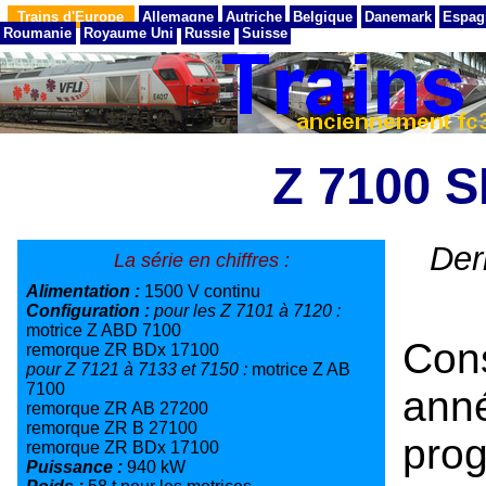
Trains d'Europe
Allemagne
Autriche
Belgique
Danemark
Espag
Roumanie
Royaume Uni
Russie
Suisse
Z 7100 
Der
La série en chiffres :
Alimentation :
1500 V continu
Configuration :
pour les Z 7101 à 7120 :
motrice Z ABD 7100
Con
remorque ZR BDx 17100
pour Z 7121 à 7133 et 7150 :
motrice Z AB
7100
ann
remorque ZR AB 27200
remorque ZR B 27100
prog
remorque ZR BDx 17100
Puissance :
940 kW