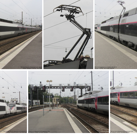
IMG 2111
2104
IMG 2097
IM