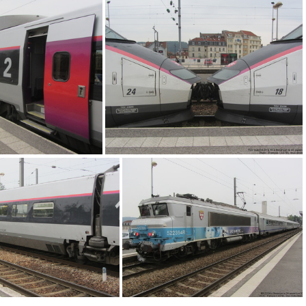
IMG 2108
IMG 2107
G 2094
IMG 2093