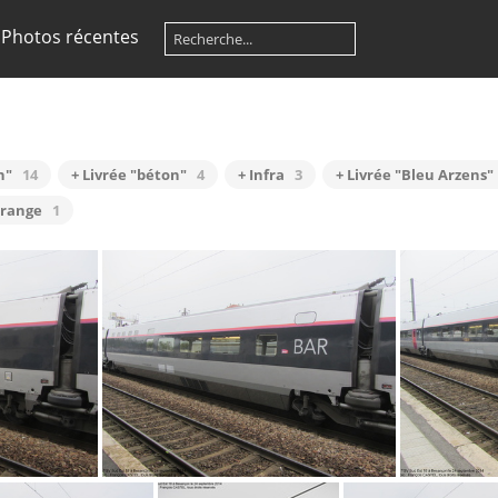
Photos récentes
n"
14
+ Livrée "béton"
4
+ Infra
3
+ Livrée "Bleu Arzens"
orange
1