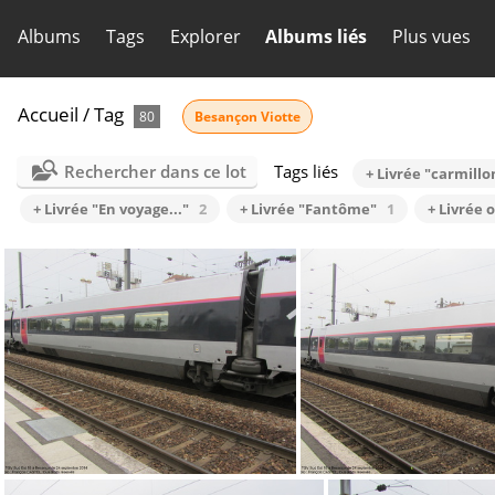
Albums
Tags
Explorer
Albums liés
Plus vues
Accueil
/
Tag
80
Besançon Viotte
Rechercher dans ce lot
Tags liés
+ Livrée "carmillo
+ Livrée "En voyage..."
2
+ Livrée "Fantôme"
1
+ Livrée 