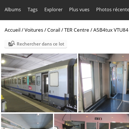
Albums
Tags
Explorer
Plus vues
Photos récent
Accueil
/
Voitures
/
Corail
/
TER Centre
/
A5B4tux VTU84
Rechercher dans ce lot