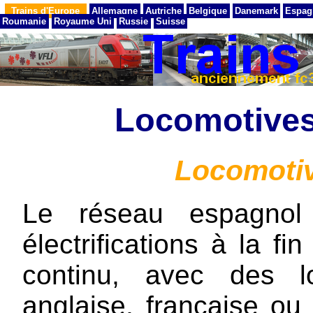
Trains d'Europe
Allemagne
Autriche
Belgique
Danemark
Espag
Roumanie
Royaume Uni
Russie
Suisse
Locomotives
Locomotiv
Le réseau espagnol
électrifications à la 
continu, avec des l
anglaise, française ou