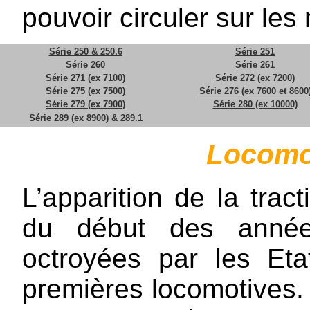
pouvoir circuler sur les
Série 250 & 250.6
Série 251
Série 260
Série 261
Série 271 (ex 7100)
Série 272 (ex 7200)
Série 275 (ex 7500)
Série 276 (ex 7600 et 8600
Série 279 (ex 7900)
Série 280 (ex 10000)
Série 289 (ex 8900) & 289.1
Locomot
L’apparition de la tra
du début des année
octroyées par les Eta
premières locomotives