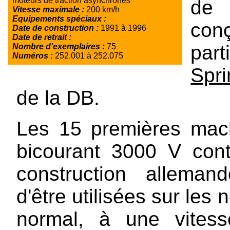
moteurs de traction asynchrones
de 
Vitesse maximale :
200 km/h
Equipements spéciaux :
con
Date de construction :
1991 à 1996
Date de retrait :
pa
Nombre d'exemplaires :
75
Numéros :
252.001 à 252.075
Spri
de la DB.
Les 15 premières mach
bicourant 3000 V con
construction allema
d'être utilisées sur les
normal, à une vites