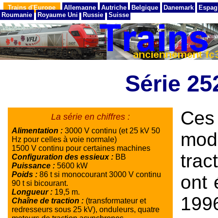
Trains d'Europe
Allemagne
Autriche
Belgique
Danemark
Espag
Roumanie
Royaume Uni
Russie
Suisse
Série 2
Ces
La série en chiffres :
Alimentation :
3000 V continu (et 25 kV 50
mode
Hz pour celles à voie normale)
1500 V continu pour certaines machines
trac
Configuration des essieux :
BB
Puissance :
5600 kW
Poids :
86 t si monocourant 3000 V continu
ont 
90 t si bicourant.
Longueur :
19,5 m.
1996
Chaîne de traction :
(transformateur et
redresseurs sous 25 kV), onduleurs, quatre