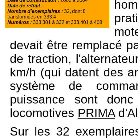
Date de construction :
2002 à 2004
hom
Date de retrait :
Nombre d'exemplaires :
32, dont 8
pra
transformées en 333.4
Numéros :
333.301 à 332 et 333.401 à 408
mot
devait être remplacé pa
de traction, l'alternate
km/h (qui datent des an
système de command
puissance sont donc
locomotives
PRIMA
d'A
Sur les 32 exemplaires