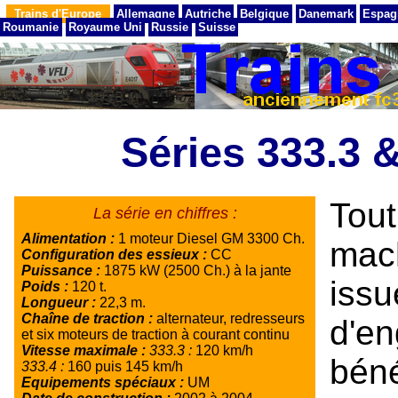
Trains d'Europe
Allemagne
Autriche
Belgique
Danemark
Espag
Roumanie
Royaume Uni
Russie
Suisse
Séries 333.3 
Tou
La série en chiffres :
Alimentation :
1 moteur Diesel GM 3300 Ch.
mac
Configuration des essieux :
CC
Puissance :
1875 kW (2500 Ch.) à la jante
iss
Poids :
120 t.
Longueur :
22,3 m.
Chaîne de traction :
alternateur, redresseurs
d'e
et six moteurs de traction à courant continu
Vitesse maximale :
333.3 :
120 km/h
bén
333.4 :
160 puis 145 km/h
Equipements spéciaux :
UM