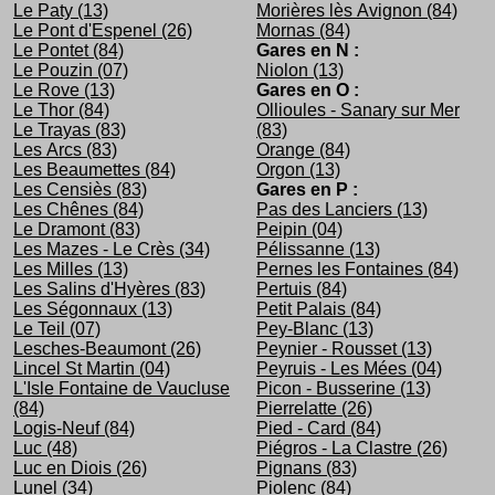
Le Paty (13)
Morières lès Avignon (84)
Le Pont d'Espenel (26)
Mornas (84)
Le Pontet (84)
Gares en N :
Le Pouzin (07)
Niolon (13)
Le Rove (13)
Gares en O :
Le Thor (84)
Ollioules - Sanary sur Mer
Le Trayas (83)
(83)
Les Arcs (83)
Orange (84)
Les Beaumettes (84)
Orgon (13)
Les Censiès (83)
Gares en P :
Les Chênes (84)
Pas des Lanciers (13)
Le Dramont (83)
Peipin (04)
Les Mazes - Le Crès (34)
Pélissanne (13)
Les Milles (13)
Pernes les Fontaines (84)
Les Salins d'Hyères (83)
Pertuis (84)
Les Ségonnaux (13)
Petit Palais (84)
Le Teil (07)
Pey-Blanc (13)
Lesches-Beaumont (26)
Peynier - Rousset (13)
Lincel St Martin (04)
Peyruis - Les Mées (04)
L'Isle Fontaine de Vaucluse
Picon - Busserine (13)
(84)
Pierrelatte (26)
Logis-Neuf (84)
Pied - Card (84)
Luc (48)
Piégros - La Clastre (26)
Luc en Diois (26)
Pignans (83)
Lunel (34)
Piolenc (84)