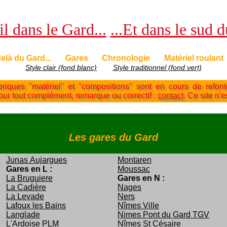
l dans le Gard...
...Et dans le sud 
elà du Gard...
Gares
Chronologie
Matériel roulant
Style clair (fond blanc)
Style traditionnel (fond vert)
briques "matériel" et "compositions" sont en cours de refon
Pour tout complément, remarque ou correctif :
contact
. Ce site n'e
Les gares du Gard
Junas Aujargues
Montaren
Gares en L :
Moussac
La Bruguiere
Gares en N :
La Cadière
Nages
La Levade
Ners
Lafoux les Bains
Nîmes Ville
Langlade
Nimes Pont du Gard TGV
L'Ardoise PLM
Nîmes St Césaire