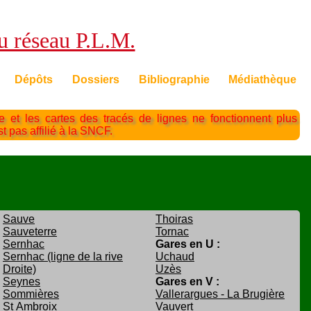
du réseau P.L.M.
Dépôts
Dossiers
Bibliographie
Médiathèque
te et les cartes des tracés de lignes ne fonctionnent plus
st pas affilié à la SNCF.
Sauve
Thoiras
Sauveterre
Tornac
Sernhac
Gares en U :
Sernhac (ligne de la rive
Uchaud
Droite)
Uzès
Seynes
Gares en V :
Sommières
Vallerargues - La Brugière
St Ambroix
Vauvert