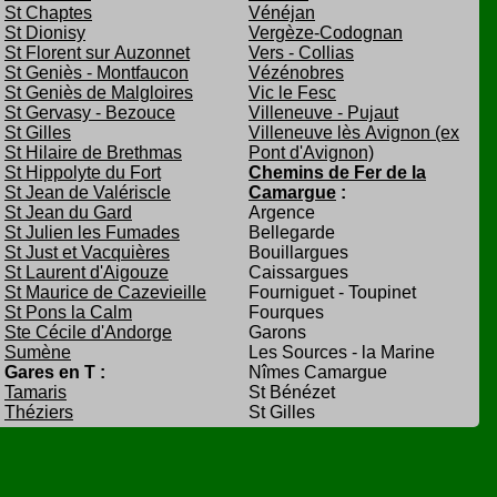
St Chaptes
Vénéjan
St Dionisy
Vergèze-Codognan
St Florent sur Auzonnet
Vers - Collias
St Geniès - Montfaucon
Vézénobres
St Geniès de Malgloires
Vic le Fesc
St Gervasy - Bezouce
Villeneuve - Pujaut
St Gilles
Villeneuve lès Avignon (ex
St Hilaire de Brethmas
Pont d'Avignon)
St Hippolyte du Fort
Chemins de Fer de la
St Jean de Valériscle
Camargue
:
St Jean du Gard
Argence
St Julien les Fumades
Bellegarde
St Just et Vacquières
Bouillargues
St Laurent d'Aigouze
Caissargues
St Maurice de Cazevieille
Fourniguet - Toupinet
St Pons la Calm
Fourques
Ste Cécile d'Andorge
Garons
Sumène
Les Sources - la Marine
Gares en T :
Nîmes Camargue
Tamaris
St Bénézet
Théziers
St Gilles