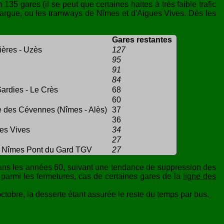
5 gares (il se peut que certaines haltes à très faible trafic
margue, ou les tramways de Nîmes et d'Aigues Vives. Dès les
Gares restantes
ières - Uzès
127
95
91
84
ardies - Le Crès
68
60
ne des Cévennes (Nîmes - Alès)
37
36
ues Vives
34
27
 Nîmes Pont du Gard TGV
27
dans les années 60, suivant une tendance de suppression des
s parmi les fermetures, cas de certaines gares de la
ligne des
ctobre, la desserte étant assurée le reste du temps par bus.