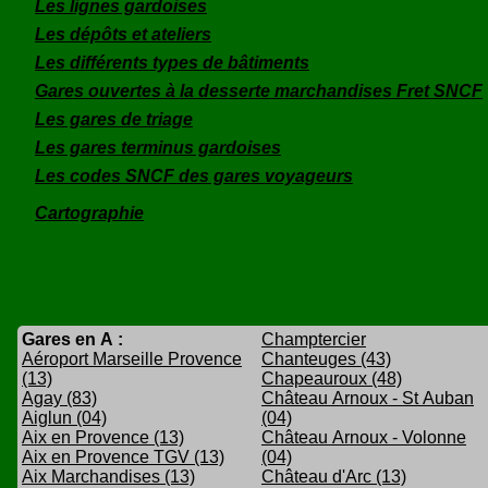
Les lignes gardoises
Les dépôts et ateliers
Les différents types de bâtiments
Gares ouvertes à la desserte marchandises Fret SNCF
Les gares de triage
Les gares terminus gardoises
Les codes SNCF des gares voyageurs
Cartographie
Gares en A :
Champtercier
Aéroport Marseille Provence
Chanteuges (43)
(13)
Chapeauroux (48)
Agay (83)
Château Arnoux - St Auban
Aiglun (04)
(04)
Aix en Provence (13)
Château Arnoux - Volonne
Aix en Provence TGV (13)
(04)
Aix Marchandises (13)
Château d'Arc (13)