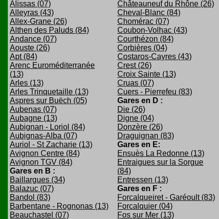
Alissas (07)
Châteauneuf du Rhône (26)
Alleyras (43)
Cheval-Blanc (84)
Allex-Grane (26)
Chomérac (07)
Althen des Paluds (84)
Coubon-Volhac (43)
Andance (07)
Courthézon (84)
Aouste (26)
Corbières (04)
Apt (84)
Costaros-Cayres (43)
Arenc Euroméditerranée
Crest (26)
(13)
Croix Sainte (13)
Arles (13)
Cruas (07)
Arles Trinquetaille (13)
Cuers - Pierrefeu (83)
Aspres sur Buëch (05)
Gares en D :
Aubenas (07)
Die (26)
Aubagne (13)
Digne (04)
Aubignan - Loriol (84)
Donzère (26)
Aubignas-Alba (07)
Draguignan (83)
Auriol - St Zacharie (13)
Gares en E:
Avignon Centre (84)
Ensuès La Redonne (13)
Avignon TGV (84)
Entraigues sur la Sorgue
Gares en B :
(84)
Baillargues (34)
Entressen (13)
Balazuc (07)
Gares en F :
Bandol (83)
Forcalqueiret - Garéoult (83)
Barbentane - Rognonas (13)
Forcalquier (04)
Beauchastel (07)
Fos sur Mer (13)