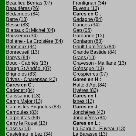
Beaulieu Berrias (07)
Frontignan (34)
Beaurières (26)
Fuveau (13)
Bédarrides (84)
Gares en G :
Berre (13)
Gadagne (84)
Besse (83)
Ganges (34)
Biabaux St Michel (04)
Gap (05)
Boisseron (34)
Gardanne (13)
Bollène - La Croisière (84)
Gonfaron (83)
Bonnieux (84)
Goult-Lumières (84)
Bonrecueil (13)
Grande Bastide (84)
Borrys (84)
Grans (13)
Bouc - Cabriès (13)
Graveson - Maillane (13)
Bourg St Andéol (07)
Gréasque (13)
Brignoles (83)
Grospierres (07)
Brives - Charensac (43)
Gares en H :
Gares en C :
Halte d'Apt (84)
Cadenet (84)
Hyères (83)
Calissanne (13)
Gares en I :
Camp Major (13)
Istres (13)
Camps lès Brignoles (83)
Gares en J :
Carnoules (83)
Jonchères (43)
Carpentras (84)
Jonquières (84)
Carry le Rouet (13)
Gares en L :
Cassis (13)
La Barque - Fuveau (13)
Castelnau le Lez (34)
La Barasse (13)