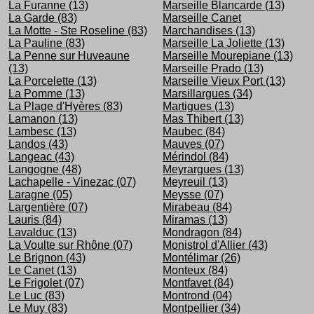
La Furanne (13)
Marseille Blancarde (13)
La Garde (83)
Marseille Canet
La Motte - Ste Roseline (83)
Marchandises (13)
La Pauline (83)
Marseille La Joliette (13)
La Penne sur Huveaune
Marseille Mourepiane (13)
(13)
Marseille Prado (13)
La Porcelette (13)
Marseille Vieux Port (13)
La Pomme (13)
Marsillargues (34)
La Plage d'Hyères (83)
Martigues (13)
Lamanon (13)
Mas Thibert (13)
Lambesc (13)
Maubec (84)
Landos (43)
Mauves (07)
Langeac (43)
Mérindol (84)
Langogne (48)
Meyrargues (13)
Lachapelle - Vinezac (07)
Meyreuil (13)
Laragne (05)
Meysse (07)
Largentière (07)
Mirabeau (84)
Lauris (84)
Miramas (13)
Lavalduc (13)
Mondragon (84)
La Voulte sur Rhône (07)
Monistrol d'Allier (43)
Le Brignon (43)
Montélimar (26)
Le Canet (13)
Monteux (84)
Le Frigolet (07)
Montfavet (84)
Le Luc (83)
Montrond (04)
Le Muy (83)
Montpellier (34)