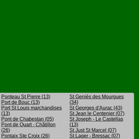
Ponteau St Pierre (13)
St Geniès des Mourgues
Port de Bouc (13)
(34)
Port St Louis marchandises
St Georges d'Aurac (43)
(13)
St Jean le Centenier (07)
Pont de Chabestan (05)
St Joseph - Le Castellas
Pont de Quart - Châtillon
(13)
(26)
St Just St Marcel (07)
Pontaix Ste Croix (26)
St Lager - Bressac (07)