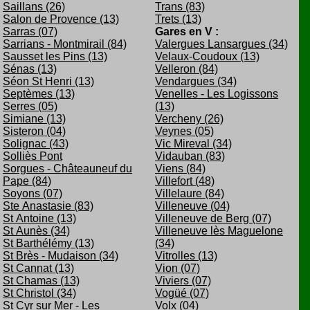
Saillans (26)
Trans (83)
Salon de Provence (13)
Trets (13)
Sarras (07)
Gares en V :
Sarrians - Montmirail (84)
Valergues Lansargues (34)
Sausset les Pins (13)
Velaux-Coudoux (13)
Sénas (13)
Velleron (84)
Séon St Henri (13)
Vendargues (34)
Septèmes (13)
Venelles - Les Logissons
Serres (05)
(13)
Simiane (13)
Vercheny (26)
Sisteron (04)
Veynes (05)
Solignac (43)
Vic Mireval (34)
Solliès Pont
Vidauban (83)
Sorgues - Châteauneuf du
Viens (84)
Pape (84)
Villefort (48)
Soyons (07)
Villelaure (84)
Ste Anastasie (83)
Villeneuve (04)
St Antoine (13)
Villeneuve de Berg (07)
St Aunès (34)
Villeneuve lès Maguelone
St Barthélémy (13)
(34)
St Brès - Mudaison (34)
Vitrolles (13)
St Cannat (13)
Vion (07)
St Chamas (13)
Viviers (07)
St Christol (34)
Vogüé (07)
St Cyr sur Mer - Les
Volx (04)