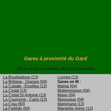
Gares à proximité du Gard
Afficher par ordre alphabétique
Afficher par départements
La Bouilladisse (13)
Luynes (13)
La Brillane - Oraison (04)
Gares en M :
La Calade - Eguilles (13)
Malijai (04)
La Ciotat (13)
Mallemoisson (04)
La Ciotat St Antoine (13)
Mane (04)
La Couronne - Carro (13)
Manosque (04)
La Crau (83)
Marignane (13)
La Farlède (83)
Marseille Arenc (13)