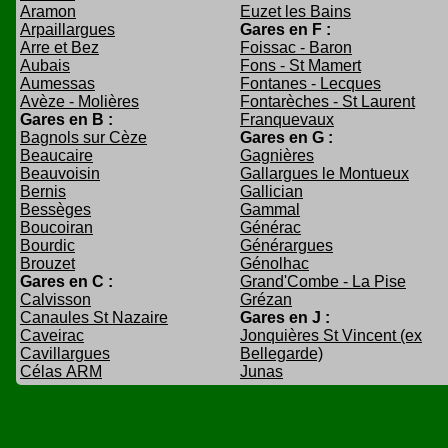
Aramon
Euzet les Bains
Arpaillargues
Gares en F :
Arre et Bez
Foissac - Baron
Aubais
Fons - St Mamert
Aumessas
Fontanes - Lecques
Avèze - Molières
Fontarèches - St Laurent
Gares en B :
Franquevaux
Bagnols sur Cèze
Gares en G :
Beaucaire
Gagnières
Beauvoisin
Gallargues le Montueux
Bernis
Gallician
Bessèges
Gammal
Boucoiran
Générac
Bourdic
Générargues
Brouzet
Génolhac
Gares en C :
Grand'Combe - La Pise
Calvisson
Grézan
Canaules St Nazaire
Gares en J :
Caveirac
Jonquières St Vincent (ex
Cavillargues
Bellegarde)
Célas ARM
Junas