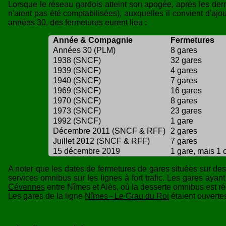
Lorsque le réseau gardois atteint son apogée, après les dern
n'aient pas été comptabilisées), auxquelles il convient d'
années 30, des fermetures eurent lieu :
Année & Compagnie
Fermetures
Années 30 (PLM)
8 gares
1938 (SNCF)
32 gares
1939 (SNCF)
4 gares
1940 (SNCF)
7 gares
1969 (SNCF)
16 gares
1970 (SNCF)
8 gares
1973 (SNCF)
23 gares
1992 (SNCF)
1 gare
Décembre 2011 (SNCF & RFF)
2 gares
Juillet 2012 (SNCF & RFF)
7 gares
15 décembre 2019
1 gare, mais 1 
A noter que les dates de fermetures de gares situées sur d
services omnibus sur les lignes à fort trafic. Les gares aya
Cévennes
entre Nîmes et Alès, où la desserte omnibus est 
Les gares de la ligne
Nîmes - Le Grau du Roi
étaient ouvertes