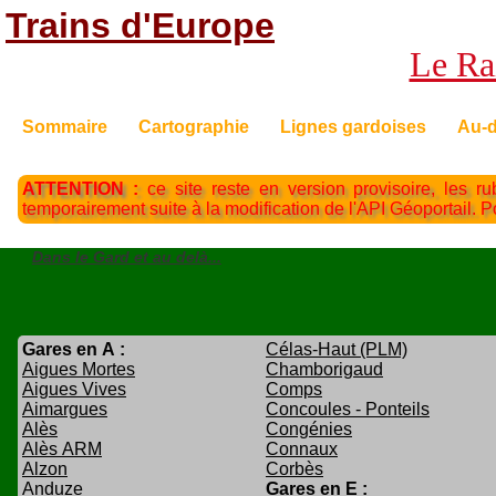
Trains d'Europe
Le Rai
Sommaire
Cartographie
Lignes gardoises
Au-d
ATTENTION :
ce site reste en version provisoire, les ru
temporairement suite à la modification de l'API Géoportail. 
Dans le Gard et au delà...
Gares en A :
Célas-Haut (PLM)
Aigues Mortes
Chamborigaud
Aigues Vives
Comps
Aimargues
Concoules - Ponteils
Alès
Congénies
Alès ARM
Connaux
Alzon
Corbès
Anduze
Gares en E :