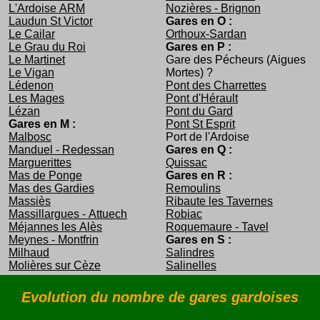
L'Ardoise ARM
Nozières - Brignon
Laudun St Victor
Gares en O :
Le Cailar
Orthoux-Sardan
Le Grau du Roi
Gares en P :
Le Martinet
Gare des Pécheurs (Aigues
Le Vigan
Mortes) ?
Lédenon
Pont des Charrettes
Les Mages
Pont d'Hérault
Lézan
Pont du Gard
Gares en M :
Pont St Esprit
Malbosc
Port de l'Ardoise
Manduel - Redessan
Gares en Q :
Marguerittes
Quissac
Mas de Ponge
Gares en R :
Mas des Gardies
Remoulins
Massiès
Ribaute les Tavernes
Massillargues - Attuech
Robiac
Méjannes les Alès
Roquemaure - Tavel
Meynes - Montfrin
Gares en S :
Milhaud
Salindres
Molières sur Cèze
Salinelles
Evolution du nombre de gares gardoises