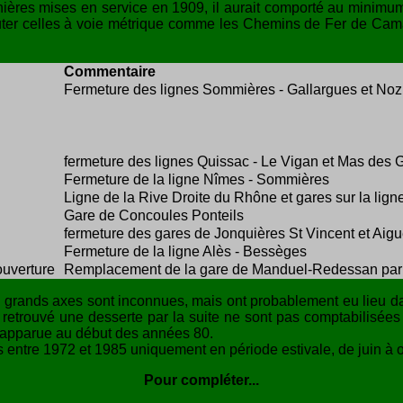
ières mises en service en 1909, il aurait comporté au minimum 13
ajouter celles à voie métrique comme les Chemins de Fer de Ca
Commentaire
Fermeture des lignes Sommières - Gallargues et Noz
fermeture des lignes Quissac - Le Vigan et Mas des G
Fermeture de la ligne Nîmes - Sommières
Ligne de la Rive Droite du Rhône et gares sur la lig
Gare de Concoules Ponteils
fermeture des gares de Jonquières St Vincent et Aig
Fermeture de la ligne Alès - Bessèges
ouverture
Remplacement de la gare de Manduel-Redessan par
es grands axes sont inconnues, mais ont probablement eu lieu 
nt retrouvé une desserte par la suite ne sont pas comptabilisée
réapparue au début des années 80.
 entre 1972 et 1985 uniquement en période estivale, de juin à o
Pour compléter...