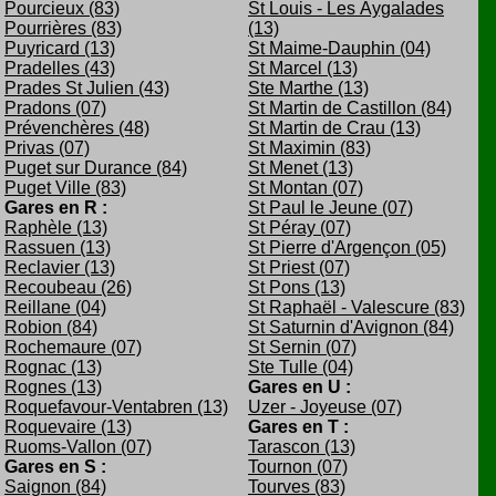
Pourcieux (83)
St Louis - Les Aygalades
Pourrières (83)
(13)
Puyricard (13)
St Maime-Dauphin (04)
Pradelles (43)
St Marcel (13)
Prades St Julien (43)
Ste Marthe (13)
Pradons (07)
St Martin de Castillon (84)
Prévenchères (48)
St Martin de Crau (13)
Privas (07)
St Maximin (83)
Puget sur Durance (84)
St Menet (13)
Puget Ville (83)
St Montan (07)
Gares en R :
St Paul le Jeune (07)
Raphèle (13)
St Péray (07)
Rassuen (13)
St Pierre d'Argençon (05)
Reclavier (13)
St Priest (07)
Recoubeau (26)
St Pons (13)
Reillane (04)
St Raphaël - Valescure (83)
Robion (84)
St Saturnin d'Avignon (84)
Rochemaure (07)
St Sernin (07)
Rognac (13)
Ste Tulle (04)
Rognes (13)
Gares en U :
Roquefavour-Ventabren (13)
Uzer - Joyeuse (07)
Roquevaire (13)
Gares en T :
Ruoms-Vallon (07)
Tarascon (13)
Gares en S :
Tournon (07)
Saignon (84)
Tourves (83)