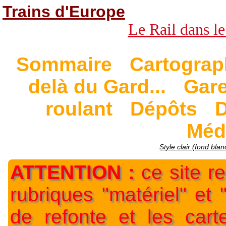
Trains d'Europe
Le Rail dans le
Sommaire
Cartograp
delà du Gard...
Gar
roulant
Dépôts
D
Méd
Style clair (fond blan
ATTENTION :
ce site re
rubriques "matériel" et
de refonte et les car