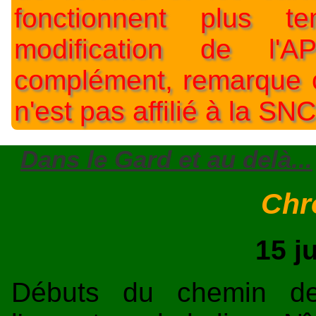
fonctionnent plus t
modification de l'A
complément, remarque o
n'est pas affilié à la SNC
Dans le Gard et au delà...
Chr
15 ju
Débuts du chemin de