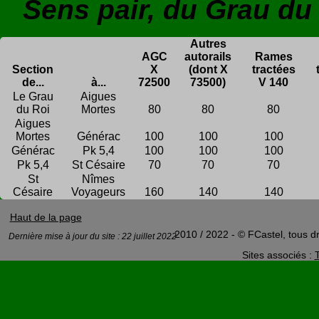
Sens pair, du Grau du
Autres
AGC
autorails
Rames
Section
X
(dont X
tractées
de...
à...
72500
73500)
V 140
Le Grau
Aigues
du Roi
Mortes
80
80
80
Aigues
Mortes
Générac
100
100
100
Générac
Pk 5,4
100
100
100
Pk 5,4
St Césaire
70
70
70
St
Nîmes
Césaire
Voyageurs
160
140
140
Haut de la page
2010 / 2022 - © FCastel, tous dr
Dernière mise à jour du site : 22 juillet 2022
Sites associés :