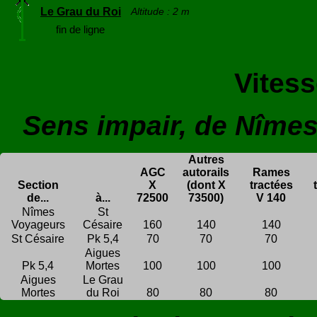
Le Grau du Roi
Altitude : 2 m
fin de ligne
Vitess
Sens impair, de Nîmes
Autres
AGC
autorails
Rames
Section
X
(dont X
tractées
de...
à...
72500
73500)
V 140
Nîmes
St
Voyageurs
Césaire
160
140
140
St Césaire
Pk 5,4
70
70
70
Aigues
Pk 5,4
Mortes
100
100
100
Aigues
Le Grau
Mortes
du Roi
80
80
80