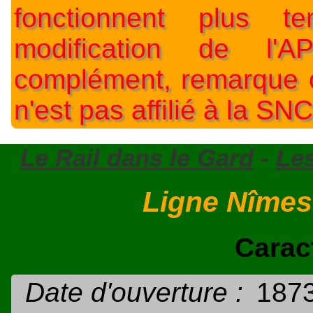
fonctionnent plus t
modification de l'A
complément, remarque o
n'est pas affilié à la SNC
Le Rail dans le Gard
-
Les
Ligne Nîmes
Carac
Date d'ouverture :
1873