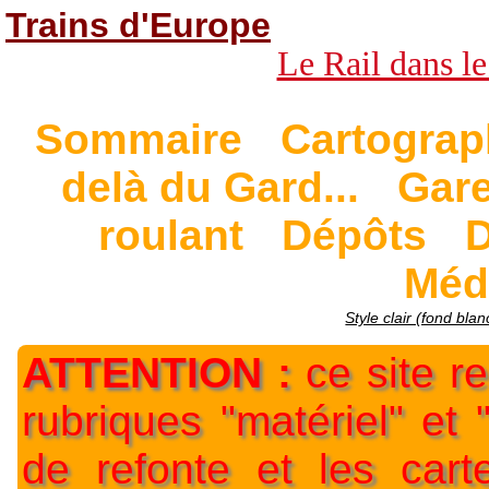
Trains d'Europe
Le Rail dans le
Sommaire
Cartograp
delà du Gard...
Gar
roulant
Dépôts
D
Méd
Style clair (fond blan
ATTENTION :
ce site re
rubriques "matériel" et
de refonte et les car