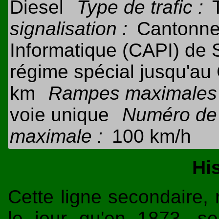
Diesel
Type de trafic :
signalisation :
Cantonne
Informatique (CAPI) de 
régime spécial jusqu'au
km
Rampes maximales 
voie unique
Numéro de 
maximale :
100 km/h
Hi
Cette ligne secondaire, 
le jour qu'en 1873, se