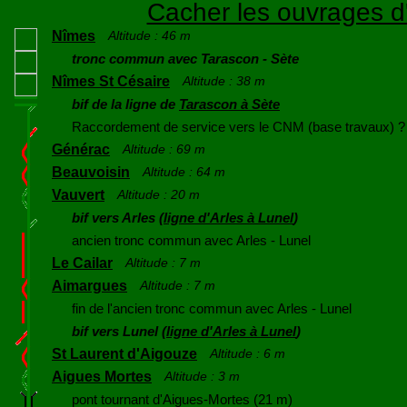
Cacher les ouvrages d'
Nîmes
Altitude : 46 m
tronc commun avec Tarascon - Sète
Nîmes St Césaire
Altitude : 38 m
bif de la ligne de
Tarascon à Sète
Raccordement de service vers le CNM (base travaux) ?
Générac
Altitude : 69 m
Beauvoisin
Altitude : 64 m
Vauvert
Altitude : 20 m
bif vers Arles (
ligne d'Arles à Lunel
)
ancien tronc commun avec Arles - Lunel
Le Cailar
Altitude : 7 m
Aimargues
Altitude : 7 m
fin de l'ancien tronc commun avec Arles - Lunel
bif vers Lunel (
ligne d'Arles à Lunel
)
St Laurent d'Aigouze
Altitude : 6 m
Aigues Mortes
Altitude : 3 m
pont tournant d'Aigues-Mortes (21 m)