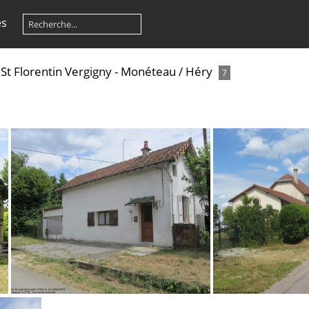
es
 St Florentin Vergigny - Monéteau
/
Héry
7