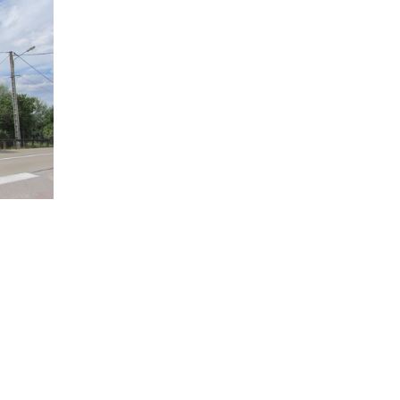
IMG 9036
IM