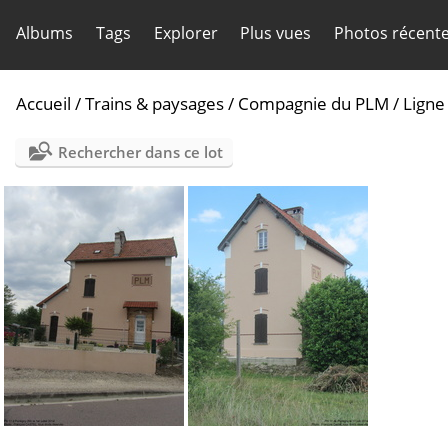
Albums
Tags
Explorer
Plus vues
Photos récent
Accueil
/
Trains & paysages
/
Compagnie du PLM
/
Ligne
Rechercher dans ce lot