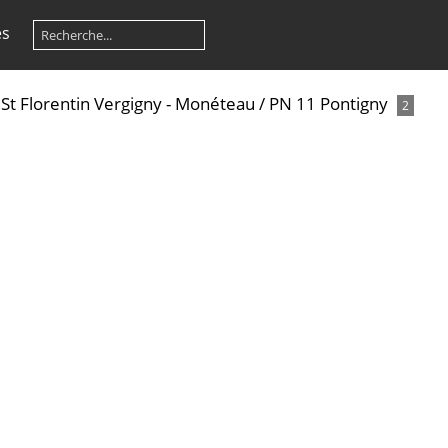
es
 St Florentin Vergigny - Monéteau
/
PN 11 Pontigny
2