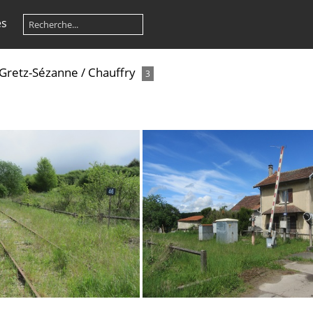
es
 Gretz-Sézanne
/
Chauffry
3