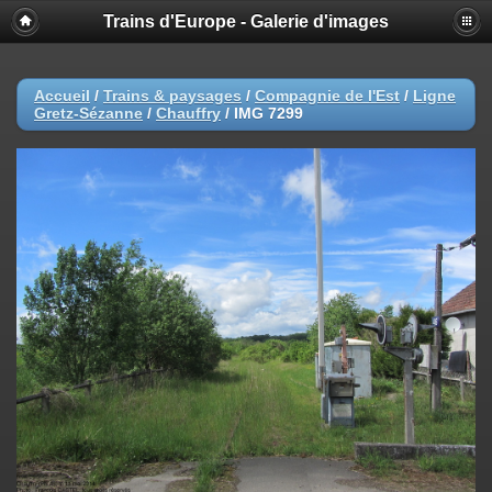
Trains d'Europe - Galerie d'images
Accueil
/
Trains & paysages
/
Compagnie de l'Est
/
Ligne
Gretz-Sézanne
/
Chauffry
/
IMG 7299