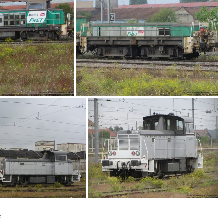
IMG 0766
IMG 0765
G 1746
IMG 1750
e