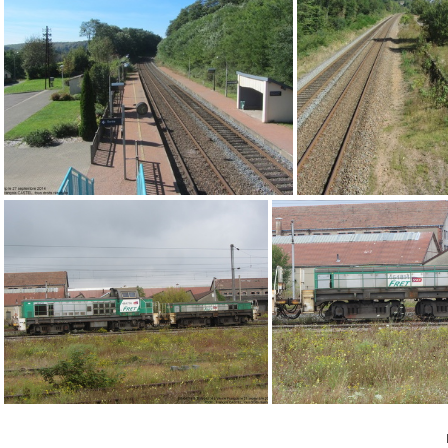
IMG 2814
IMG 08
IMG 2743
IMG 