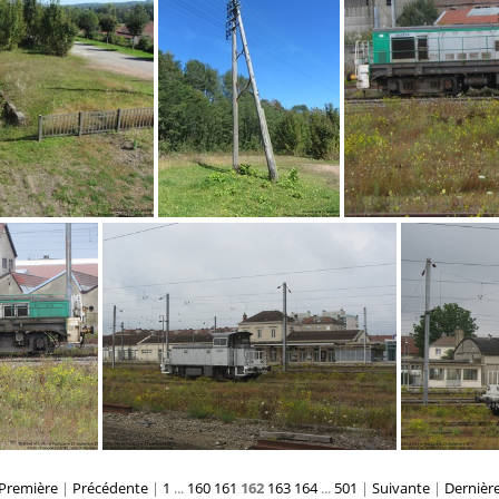
08
IMG 0780
2742
IMG 2736
IM
Première
|
Précédente
|
1
...
160
161
162
163
164
...
501
|
Suivante
|
Dernièr