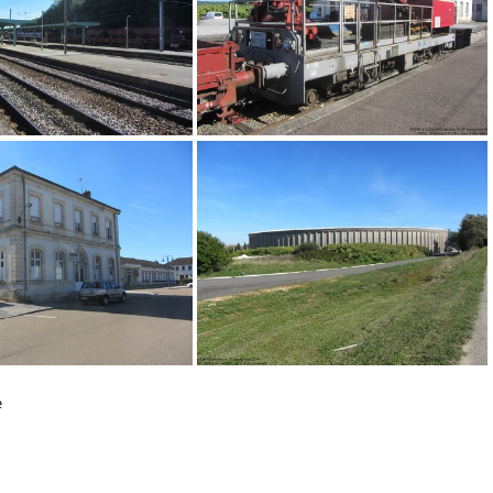
IMG 2749
IMG 2750
e
IMG 2765
IMG 2803