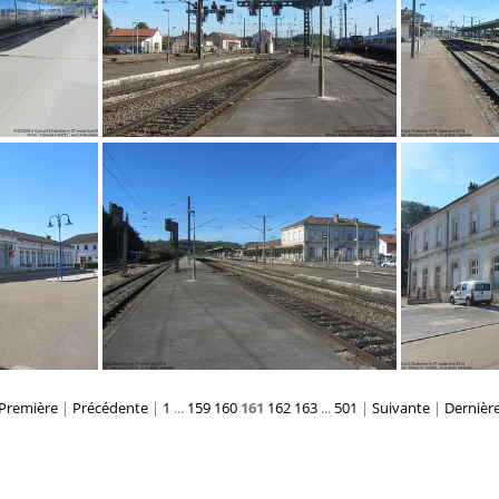
IMG 2757
Première
|
Précédente
|
1
...
159
160
161
162
163
...
501
|
Suivante
|
Dernièr
IMG 2761