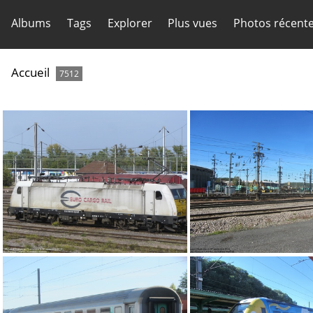
Albums
Tags
Explorer
Plus vues
Photos récent
Accueil
7512
IMG 2930
IMG 2815