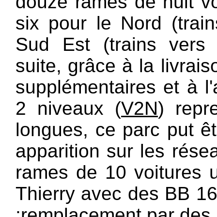
douze rames de huit vo
six pour le Nord (trai
Sud Est (trains vers
suite, grâce à la livrai
supplémentaires et à l'
2 niveaux (
V2N
) repr
longues, ce parc put êt
apparition sur les rése
rames de 10 voitures u
Thierry avec des BB 1
;remplacement par des 