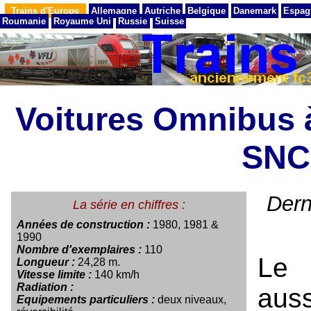
Trains d'Europe
Allemagne
Autriche
Belgique
Danemark
Espag
Roumanie
Royaume Uni
Russie
Suisse
Voitures Omnibus 
SNC
Dern
La série en chiffres :
Années de construction :
1980, 1981 &
1990
Nombre d'exemplaires :
110
Le 
Longueur :
24,28 m.
Vitesse limite :
140 km/h
Radiation :
auss
Equipements particuliers :
deux niveaux,