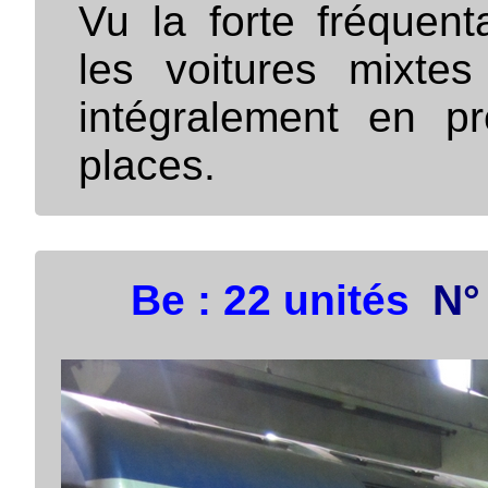
Vu la forte fréquent
les voitures mixt
intégralement en p
places.
Be : 22 unités
N°