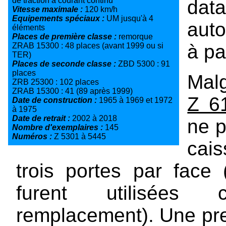
de traction à courant continu
dat
Vitesse maximale :
120 km/h
Equipements spéciaux :
UM jusqu'à 4
auto
éléments
Places de première classe :
remorque
à pa
ZRAB 15300 : 48 places (avant 1999 ou si
TER)
Places de seconde classe :
ZBD 5300 : 91
places
Malg
ZRB 25300 : 102 places
ZRAB 15300 : 41 (89 après 1999)
Z 6
Date de construction :
1965 à 1969 et 1972
à 1975
Date de retrait :
2002 à 2018
ne p
Nombre d'exemplaires :
145
Numéros :
Z 5301 à 5445
cai
trois portes par face
furent utilisée
remplacement). Une pre