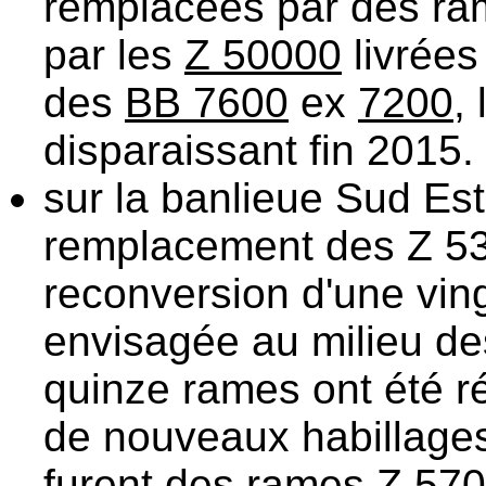
remplacées par des r
par les
Z 50000
livrées
des
BB 7600
ex
7200
,
disparaissant fin 2015.
sur la banlieue Sud Es
remplacement des Z 530
reconversion d'une vin
envisagée au milieu de
quinze rames ont été 
de nouveaux habillages
furent des rames Z 570