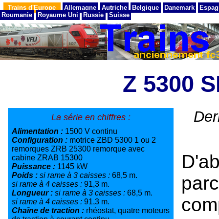
Trains d'Europe
Allemagne
Autriche
Belgique
Danemark
Espag
Roumanie
Royaume Uni
Russie
Suisse
Z 5300 
Der
La série en chiffres :
Alimentation :
1500 V continu
Configuration :
motrice ZBD 5300 1 ou 2
remorques ZRB 25300 remorque avec
D'ab
cabine ZRAB 15300
Puissance :
1145 kW
Poids :
si rame à 3 caisses :
68,5 m.
par
si rame à 4 caisses :
91,3 m.
Longueur :
si rame à 3 caisses :
68,5 m.
com
si rame à 4 caisses :
91,3 m.
Chaîne de traction :
rhéostat, quatre moteurs