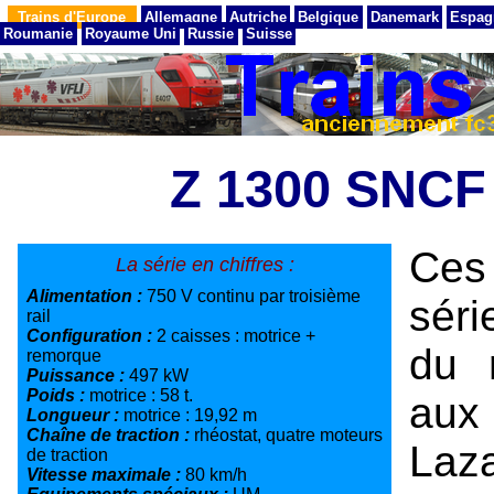
Trains d'Europe
Allemagne
Autriche
Belgique
Danemark
Espag
Roumanie
Royaume Uni
Russie
Suisse
Z 1300 SNCF
Ces
La série en chiffres :
Alimentation :
750 V continu par troisième
séri
rail
Configuration :
2 caisses : motrice +
du 
remorque
Puissance :
497 kW
Poids :
motrice : 58 t.
aux
Longueur :
motrice : 19,92 m
Chaîne de traction :
rhéostat, quatre moteurs
Laz
de traction
Vitesse maximale :
80 km/h