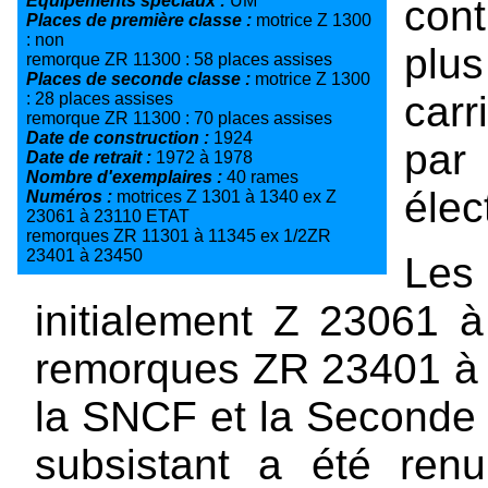
Equipements spéciaux :
UM
cont
Places de première classe :
motrice Z 1300
: non
plus
remorque ZR 11300 : 58 places assises
Places de seconde classe :
motrice Z 1300
carr
: 28 places assises
remorque ZR 11300 : 70 places assises
Date de construction :
1924
par
Date de retrait :
1972 à 1978
Nombre d'exemplaires :
40 rames
élec
Numéros :
motrices Z 1301 à 1340 ex Z
23061 à 23110 ETAT
remorques ZR 11301 à 11345 ex 1/2ZR
23401 à 23450
Les
initialement Z 23061 
remorques ZR 23401 à 2
la SNCF et la Seconde 
subsistant a été renu