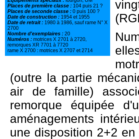
Equipements spéciaux :
fourgon, UM
vin
Places de première classe :
104 puis 21 ?
Places de seconde classe :
0 puis 100 ?
(RG
Date de construction :
1954 et 1955
Date de retrait :
1980 à 1986, sauf rame N° X
2700
Num
Nombre d'exemplaires :
20
Numéros :
motrices X 2701 à 2720,
remorques XR 7701 à 7720
ell
rame X 2700 : motrices X 2707 et 2714
mot
(outre la partie mécani
air de famille) ass
remorque équipée d'
aménagements intérieu
une disposition 2+2 en