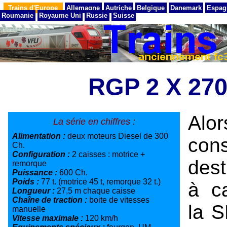
Trains d'Europe
Allemagne
Autriche
Belgique
Danemark
Espag
Roumanie
Royaume Uni
Russie
Suisse
RGP 2 X 27
Alo
La série en chiffres :
Alimentation :
deux moteurs Diesel de 300
con
Ch.
Configuration :
2 caisses : motrice +
dest
remorque
Puissance :
600 Ch.
Poids :
77 t. (motrice 45 t, remorque 32 t.)
à c
Longueur :
27,5 m chaque caisse
Chaîne de traction :
boite de vitesses
la 
manuelle
Vitesse maximale :
120 km/h