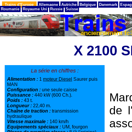
Trains d'Europe
Allemagne
Autriche
Belgique
Danemark
Espag
Roumanie
Royaume Uni
Russie
Suisse
X 2100 
La série en chiffres :
Alimentation :
1
moteur Diesel
Saurer puis
MAN
Configuration :
une seule caisse
Marq
Puissance :
440 kW (600 Ch.).
Poids :
43 t.
Longueur :
22,40 m.
de l
Chaîne de traction :
transmission
hydraulique
ass
Vitesse maximale :
140 km/h
Equipements spéciaux :
UM, fourgon