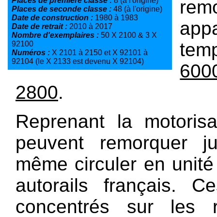
Places de première classe :
8 (à l'origine)
re
Places de seconde classe :
48 (à l'origine)
Date de construction :
1980 à 1983
app
Date de retrait :
2010 à 2017
Nombre d'exemplaires :
50 X 2100 & 3 X
tem
92100
Numéros :
X 2101 à 2150 et X 92101 à
92104 (le X 2133 est devenu X 92104)
600
2800
.
Reprenant la motoris
peuvent remorquer ju
même circuler en unité 
autorails français. 
concentrés sur les 