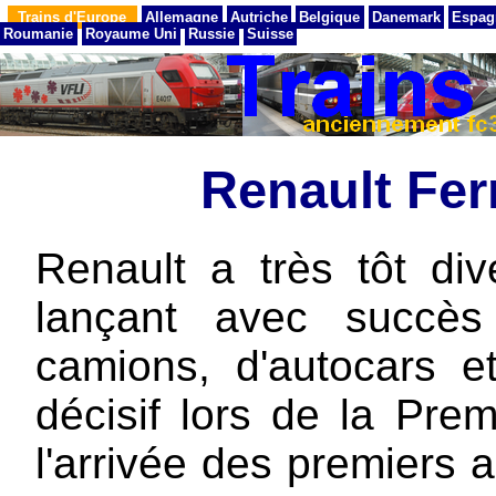
Trains d'Europe
Allemagne
Autriche
Belgique
Danemark
Espag
Roumanie
Royaume Uni
Russie
Suisse
Renault Fer
Renault a très tôt div
lançant avec succès
camions, d'autocars e
décisif lors de la Pre
l'arrivée des premiers 