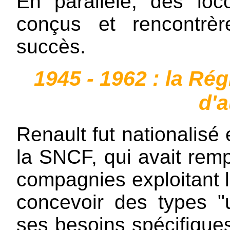
En parallèle, des loc
conçus et rencontrè
succès.
1945 - 1962 : la Ré
d'a
Renault fut nationalis
la SNCF, qui avait remp
compagnies exploitant l
concevoir des types "u
ses besoins spécifiques