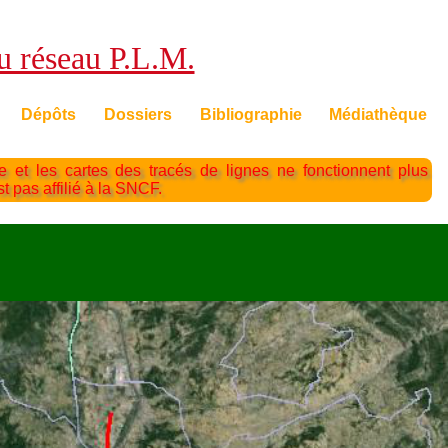
du réseau P.L.M.
Dépôts
Dossiers
Bibliographie
Médiathèque
te et les cartes des tracés de lignes ne fonctionnent plus
st pas affilié à la SNCF.