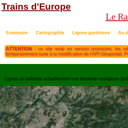
Trains d'Europe
Le Rai
Sommaire
Cartographie
Lignes gardoises
Au-d
ATTENTION :
ce site reste en version provisoire, les ru
temporairement suite à la modification de l'API Géoportail. 
Lignes où subsiste actuellement une desserte voyageurs (juill