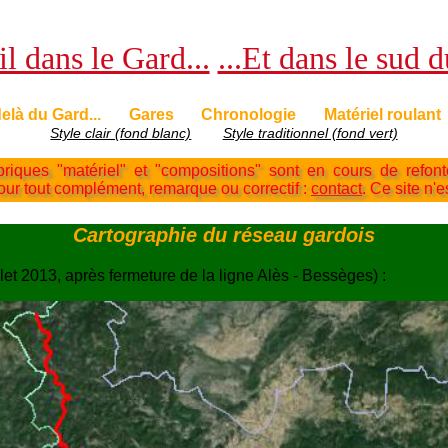
l dans le Gard...
...Et dans le sud 
elà du Gard...
Gares
Chronologie
Matériel roulant
Style clair (fond blanc)
Style traditionnel (fond vert)
briques "matériel" et "compositions" sont en cours de refon
Pour tout complément, remarque ou correctif :
contact
. Ce site n'e
Cartographie du réseau gardois
et 2013, après fermeture de la ligne Alès - Bessèges) :