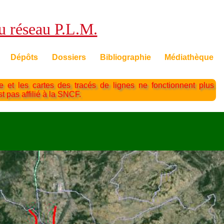
du réseau P.L.M.
Dépôts
Dossiers
Bibliographie
Médiathèque
te et les cartes des tracés de lignes ne fonctionnent plus
st pas affilié à la SNCF.