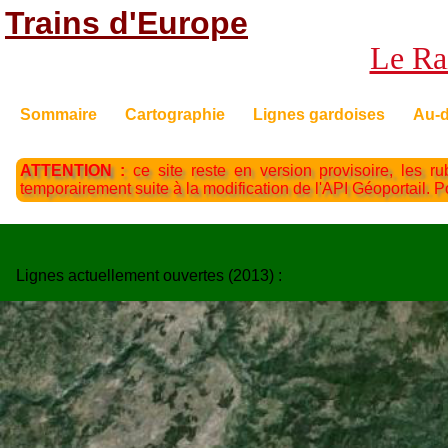
Trains d'Europe
Le Rai
Sommaire
Cartographie
Lignes gardoises
Au-d
ATTENTION :
ce site reste en version provisoire, les ru
temporairement suite à la modification de l'API Géoportail. 
Lignes actuellement ouvertes (2013) :