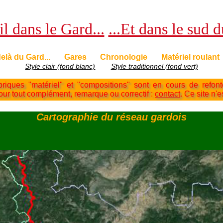
l dans le Gard...
...Et dans le sud 
elà du Gard...
Gares
Chronologie
Matériel roulant
Style clair (fond blanc)
Style traditionnel (fond vert)
briques "matériel" et "compositions" sont en cours de refon
Pour tout complément, remarque ou correctif :
contact
. Ce site n'e
Cartographie du réseau gardois