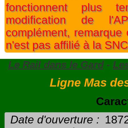
fonctionnent plus t
modification de l'A
complément, remarque o
n'est pas affilié à la SNC
Le Rail dans le Gard
-
Les
Ligne Mas des
Carac
Date d'ouverture :
1872