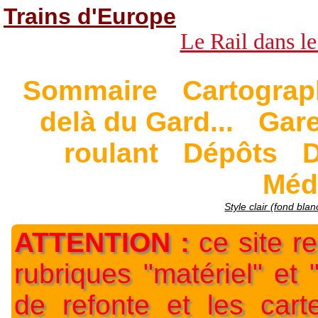
Trains d'Europe
Le Rail dans le
Sommaire
Cartograp
delà du Gard...
Gar
roulant
Dépôts
D
Méd
Style clair (fond blan
ATTENTION :
ce site re
rubriques "matériel" et
de refonte et les car