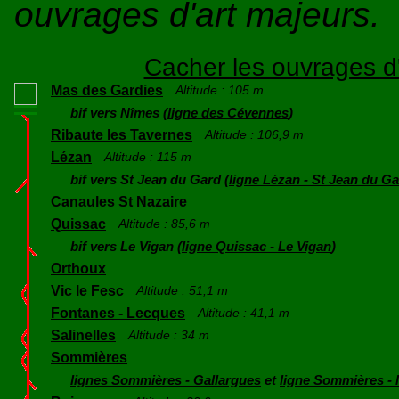
ouvrages d'art majeurs.
Cacher les ouvrages d'
Mas des Gardies
Altitude : 105 m
bif vers Nîmes (
ligne des Cévennes
)
Ribaute les Tavernes
Altitude : 106,9 m
Lézan
Altitude : 115 m
bif vers St Jean du Gard (
ligne Lézan - St Jean du G
Canaules St Nazaire
Quissac
Altitude : 85,6 m
bif vers Le Vigan (
ligne Quissac - Le Vigan
)
Orthoux
Vic le Fesc
Altitude : 51,1 m
Fontanes - Lecques
Altitude : 41,1 m
Salinelles
Altitude : 34 m
Sommières
lignes Sommières - Gallargues
et
ligne Sommières -