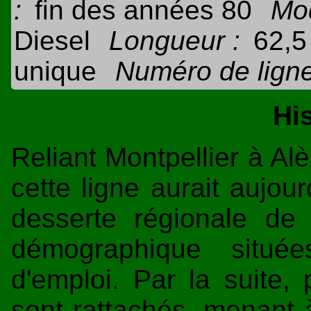
:
fin des années 80
Mod
Diesel
Longueur :
62,5
unique
Numéro de ligne
Hi
Reliant Montpellier à A
cette ligne aurait aujour
desserte régionale de
démographique situé
d'emploi. Par la suite, 
sont rattachés, menant 