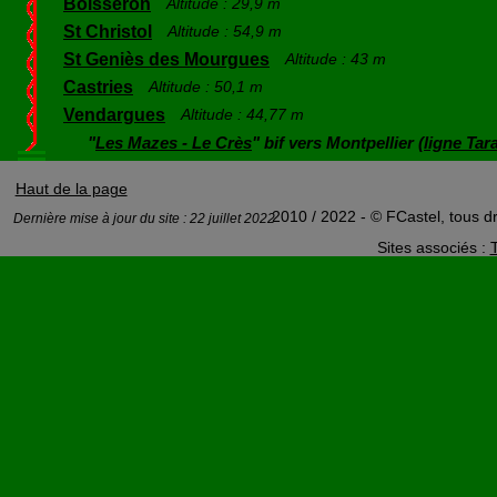
Boisseron
Altitude : 29,9 m
St Christol
Altitude : 54,9 m
St Geniès des Mourgues
Altitude : 43 m
Castries
Altitude : 50,1 m
Vendargues
Altitude : 44,77 m
"
Les Mazes - Le Crès
" bif vers Montpellier (
ligne Tar
Haut de la page
2010 / 2022 - © FCastel, tous dr
Dernière mise à jour du site : 22 juillet 2022
Sites associés :