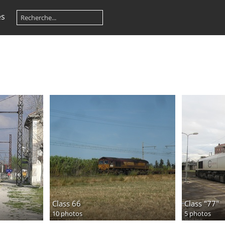
es
Class 66
Class "77"
10 photos
5 photos