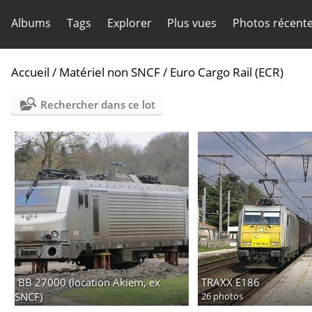
Albums
Tags
Explorer
Plus vues
Photos récent
Accueil
/
Matériel non SNCF
/
Euro Cargo Rail (ECR)
Rechercher dans ce lot
BB 27000 (location Akiem, ex
TRAXX E186
SNCF)
26 photos
6 photos