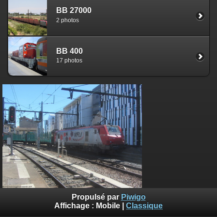
BB 27000
2 photos
BB 400
17 photos
Propulsé par
Piwigo
Affichage :
Mobile
|
Classique