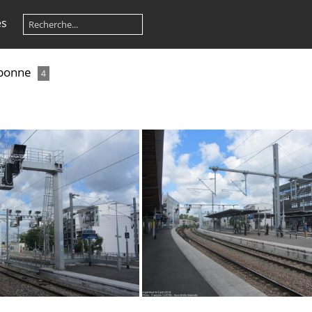
es
bonne
4